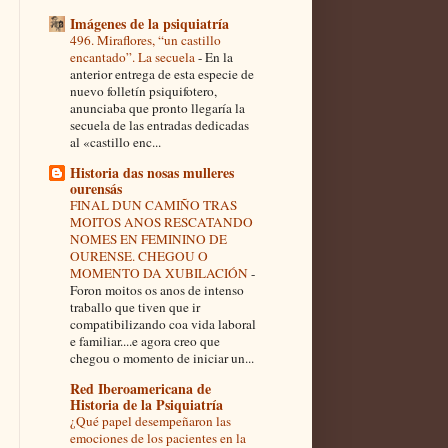
Imágenes de la psiquiatría
496. Miraflores, “un castillo
encantado”. La secuela
-
En la
anterior entrega de esta especie de
nuevo folletín psiquifotero,
anunciaba que pronto llegaría la
secuela de las entradas dedicadas
al «castillo enc...
Historia das nosas mulleres
ourensás
FINAL DUN CAMIÑO TRAS
MOITOS ANOS RESCATANDO
NOMES EN FEMININO DE
OURENSE. CHEGOU O
MOMENTO DA XUBILACIÓN
-
Foron moitos os anos de intenso
traballo que tiven que ir
compatibilizando coa vida laboral
e familiar....e agora creo que
chegou o momento de iniciar un...
Red Iberoamericana de
Historia de la Psiquiatría
¿Qué papel desempeñaron las
emociones de los pacientes en la