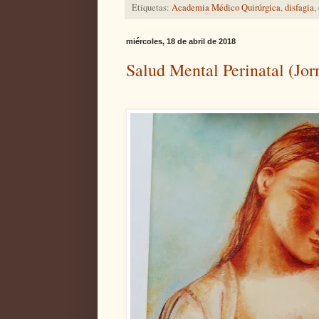
Etiquetas:
Academia Médico Quirúrgica
,
disfagia
,
miércoles, 18 de abril de 2018
Salud Mental Perinatal (Jorn