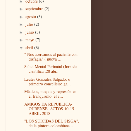
octubre
(6)
►
septiembre
(2)
►
agosto
(3)
►
julio
(2)
►
junio
(3)
►
mayo
(7)
►
abril
(6)
▼
" Nos acercamos al paciente con
disfagia" ( nueva ...
Salud Mental Perinatal (Jornada
científica ,20 abr...
Leuter González Salgado, o
primeiro concelleiro ga...
Médicos, maquis y represión en
el franquismo: el c...
AMIGOS DA REPÚBLICA-
OURENSE. ACTOS 10-15
ABRIL 2018
"LOS SUICIDAS DEL SISGA",
de la pintora colombiana...