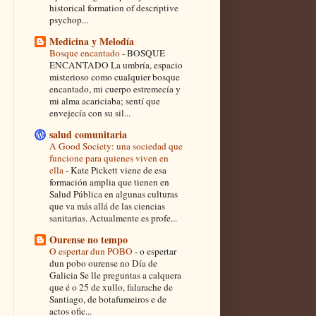
historical formation of descriptive
psychop...
Medicina y Melodía
Bosque encantado
-
BOSQUE
ENCANTADO La umbría, espacio
misterioso como cualquier bosque
encantado, mi cuerpo estremecía y
mi alma acariciaba; sentí que
envejecía con su sil...
salud comunitaria
A Good Society: una sociedad que
funcione para quienes viven en
ella
-
Kate Pickett viene de esa
formación amplia que tienen en
Salud Pública en algunas culturas
que va más allá de las ciencias
sanitarias. Actualmente es profe...
Ourense no tempo
O espertar dun POBO
-
o espertar
dun pobo ourense no Día de
Galicia Se lle preguntas a calquera
que é o 25 de xullo, falarache de
Santiago, de botafumeiros e de
actos ofic...