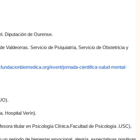
el. Diputación de Ourense.
e Valdeorras. Servicio de Psiquiatría, Servicio de Obstetricia y
.fundacionbiomedica
.org/event/jornada-cientifica-
salud-mental-
UO).
Hospital Verín).
a titular en Psicología Clínica.Facultad de Psicología .USC).
un periodo de bienestar emocional, alegría, expectativas positivas