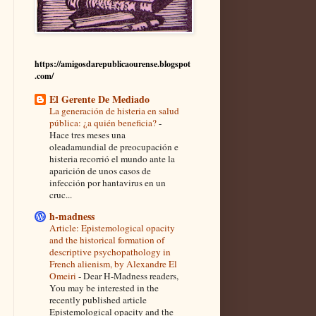
https://amigosdarepublicaourense.blogspot
.com/
El Gerente De Mediado
La generación de histeria en salud
pública: ¿a quién beneficia?
-
Hace tres meses una
oleadamundial de preocupación e
histeria recorrió el mundo ante la
aparición de unos casos de
infección por hantavirus en un
cruc...
h-madness
Article: Epistemological opacity
and the historical formation of
descriptive psychopathology in
French alienism, by Alexandre El
Omeiri
-
Dear H-Madness readers,
You may be interested in the
recently published article
Epistemological opacity and the