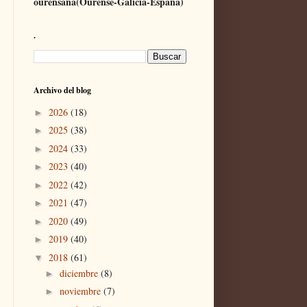
ourensana(Ourense-Galicia-España)
.
Archivo del blog
2026
(18)
►
2025
(38)
►
2024
(33)
►
2023
(40)
►
2022
(42)
►
2021
(47)
►
2020
(49)
►
2019
(40)
►
2018
(61)
▼
diciembre
(8)
►
noviembre
(7)
►