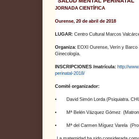
"SALUD MENTAL PERINATAL"
JORNADA CIENTÍFICA
Ourense, 20 de abril de 2018
LUGAR
: Centro Cultural Marcos Valcárc
Organiza
: EOXI Ourense, Verín y Barco d
Ginecología.
INSCRIPCIONES /matrícula:
http://www
perinatal-2018/
Comité organizador:
• David Simón Lorda (Psiquiatra. CH
• Mª Belén Vázquez Gómez (Matrona. 
• Mª del Carmen Míguez Varela (Profesor
La maternidad ha sido considerada como 