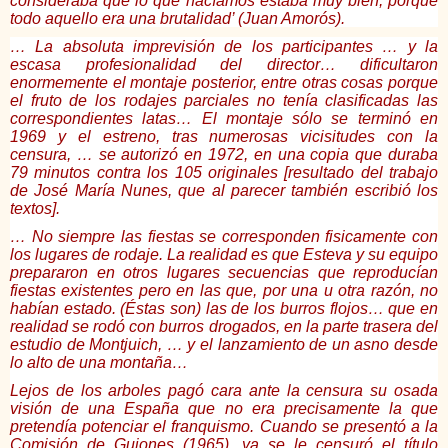
consideraba que lo que hacíamos estaba muy bien, porque
todo aquello era una brutalidad’ (Juan Amorós).
… La absoluta imprevisión de los participantes … y la
escasa profesionalidad del director… dificultaron
enormemente el montaje posterior, entre otras cosas porque
el fruto de los rodajes parciales no tenía clasificadas las
correspondientes latas… El montaje sólo se terminó en
1969 y el estreno, tras numerosas vicisitudes con la
censura, … se autorizó en 1972, en una copia que duraba
79 minutos contra los 105 originales [resultado del trabajo
de José María Nunes, que al parecer también escribió los
textos].
… No siempre las fiestas se corresponden fisicamente con
los lugares de rodaje. La realidad es que Esteva y su equipo
prepararon en otros lugares secuencias que reproducían
fiestas existentes pero en las que, por una u otra razón, no
habían estado. (Éstas son) las de los burros flojos… que en
realidad se rodó con burros drogados, en la parte trasera del
estudio de Montjuich, … y el lanzamiento de un asno desde
lo alto de una montaña…
Lejos de los arboles pagó cara ante la censura su osada
visión de una España que no era precisamente la que
pretendía potenciar el franquismo. Cuando se presentó a la
Comisión de Guiones (1965), ya se le censuró el título