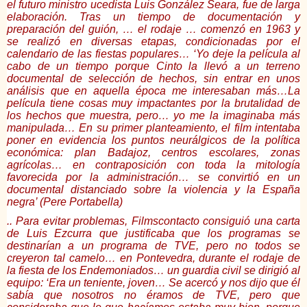
el futuro ministro ucedista Luis González Seara, fue de larga
elaboración. Tras un tiempo de documentación y
preparación del guión, … el rodaje … comenzó en 1963 y
se realizó en diversas etapas, condicionadas por el
calendario de las fiestas populares… ‘Yo deje la película al
cabo de un tiempo porque Cinto la llevó a un terreno
documental de selección de hechos, sin entrar en unos
análisis que en aquella época me interesaban más…La
película tiene cosas muy impactantes por la brutalidad de
los hechos que muestra, pero… yo me la imaginaba más
manipulada… En su primer planteamiento, el film intentaba
poner en evidencia los puntos neurálgicos de la política
económica: plan Badajoz, centros escolares, zonas
agrícolas… en contraposición con toda la mitología
favorecida por la administración… se convirtió en un
documental distanciado sobre la violencia y la España
negra’ (Pere Portabella)
.. Para evitar problemas, Filmscontacto consiguió una carta
de Luis Ezcurra que justificaba que los programas se
destinarían a un programa de TVE, pero no todos se
creyeron tal camelo… en Pontevedra, durante el rodaje de
la fiesta de los Endemoniados… un guardia civil se dirigió al
equipo: ‘Era un teniente, joven… Se acercó y nos dijo que él
sabía que nosotros no éramos de TVE, pero que