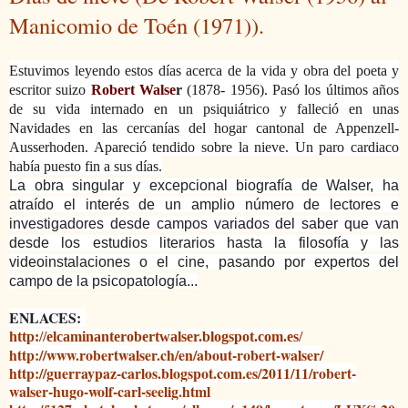
Manicomio de Toén (1971)).
Estuvimos leyendo estos días acerca de la vida y obra del poeta y
escritor
suizo
Robert Walse
r
(1878- 1956). Pasó los últimos años
de su vida internado en un psiquiátrico y fa
lleció
en unas
Navidades
en las cercanías del hogar cantonal de Appenzell-
Ausserhoden. Apareció tendido sobre la nieve. Un paro cardiaco
había puesto fin a sus días.
La obra singular y excepcional biografía de Walser, ha
atraído el interés de un amplio número de lectores e
investigadores desde campos variados del saber que van
desde los estudios literarios hasta la filosofía y las
videoinstalaciones o el cine, pasando por expertos del
campo de la psicopatología...
ENLACES:
http://elcaminanterobertwalser.blogspot.com.es/
http://www.robertwalser.ch/en/about-robert-walser/
http://guerraypaz-carlos.blogspot.com.es/2011/11/robert-
walser-hugo-wolf-carl-seelig.html