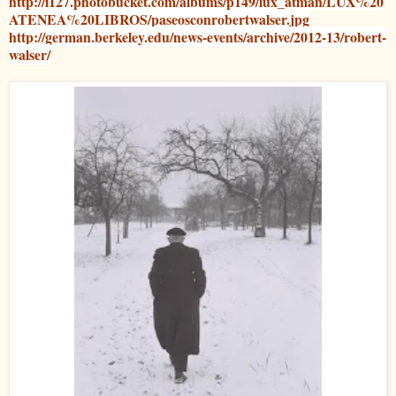
http://i127.photobucket.com/albums/p149/lux_atman/LUX%20
ATENEA%20LIBROS/paseosconrobertwalser.jpg
http://german.berkeley.edu/news-events/archive/2012-13/robert-
walser/