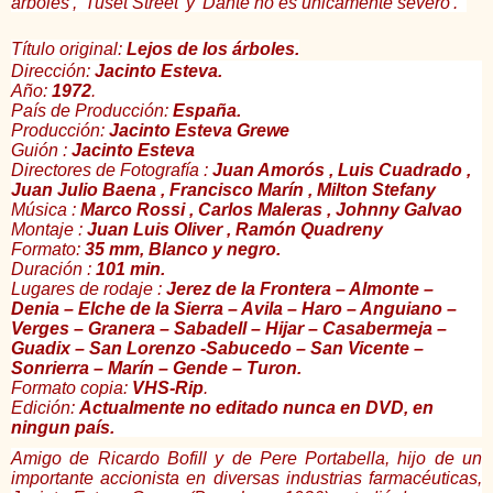
árboles', 'Tuset Street' y 'Dante no es únicamente severo'.
Título original:
Lejos de los árboles.
Dirección:
Jacinto Esteva.
Año:
1972
.
País de Producción:
España.
Producción:
Jacinto Esteva Grewe
Guión :
Jacinto Esteva
Directores de Fotografía :
Juan Amorós , Luis Cuadrado ,
Juan Julio Baena , Francisco Marín , Milton Stefany
Música :
Marco Rossi , Carlos Maleras , Johnny Galvao
Montaje :
Juan Luis Oliver , Ramón Quadreny
Formato:
35 mm, Blanco y negro.
Duración :
101 min.
Lugares de rodaje :
Jerez de la Frontera – Almonte –
Denia – Elche de la Sierra – Avila – Haro – Anguiano –
Verges – Granera – Sabadell – Hijar – Casabermeja –
Guadix – San Lorenzo -Sabucedo – San Vicente –
Sonrierra – Marín – Gende – Turon.
Formato copia:
VHS-Rip
.
Edición:
Actualmente no editado nunca en DVD, en
ningun país.
Amigo de Ricardo Bofill y de Pere Portabella, hijo de un
importante accionista en diversas industrias farmacéuticas,