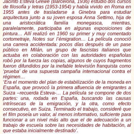
Jacinto Esteva Grewe (Barcelona, 1936) estudió dos cursos
de filosofía y letras (1953-1954) y había vivido en Roma en
1955 antes de trasladarse a Ginebra para estudiar
arquitectura junto a su joven esposa Anna Settimo, hija de
una aristocrática familia monegasca, mientras,
paralelamente, participaba en algunas exposiciones de
pintura… Allí realizó en 1960 su primer y muy comentado
cortometraje, Notes sur l’émigration… La película conoció
una carrera accidentada: pocos días después de un pase
público en Milán, un grupo de fascistas italianos que
actuaba en colaboración con las autoridades españolas
robó por la fuerza las copias, algunos de cuyos fragmentos
fueron difundidos por la inefable televisión franquista como
‘prueba’ de una supuesta campaña internacional contra el
régimen…
‘Era el momento del plan de estabilización de la moneda en
España, que provocó la primera afluencia de emigrantes a
Suiza –recuerda Esteva-… La película se compone de dos
partes: una, rodada en España, buscando las causas
intrínsecas de la emigración, y la otra, como efecto
consecutivo, en Suiza. Terminado el trabajo, consideré que
el film poseía un valor, al menos informativo, suficiente para
funcionar a un nivel más alto que el de adecuación a un
trabajo de escuela sobre las necesidades de habitación, al
que estaba inicialmente destinado’.