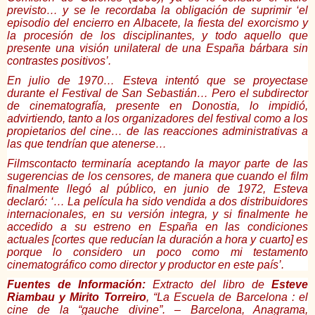
previsto… y se le recordaba la obligación de suprimir ‘el
episodio del encierro en Albacete, la fiesta del exorcismo y
la procesión de los disciplinantes, y todo aquello que
presente una visión unilateral de una España bárbara sin
contrastes positivos’.
En julio de 1970… Esteva intentó que se proyectase
durante el Festival de San Sebastián… Pero el subdirector
de cinematografía, presente en Donostia, lo impidió,
advirtiendo, tanto a los organizadores del festival como a los
propietarios del cine… de las reacciones administrativas a
las que tendrían que atenerse…
Filmscontacto terminaría aceptando la mayor parte de las
sugerencias de los censores, de manera que cuando el film
finalmente llegó al público, en junio de 1972, Esteva
declaró: ‘… La película ha sido vendida a dos distribuidores
internacionales, en su versión integra, y si finalmente he
accedido a su estreno en España en las condiciones
actuales [cortes que reducían la duración a hora y cuarto] es
porque lo considero un poco como mi testamento
cinematográfico como director y productor en este país’.
Fuentes de Información:
Extracto del libro de
Esteve
Riambau y Mirito Torreiro
, “La Escuela de Barcelona : el
cine de la “gauche divine”. – Barcelona, Anagrama,