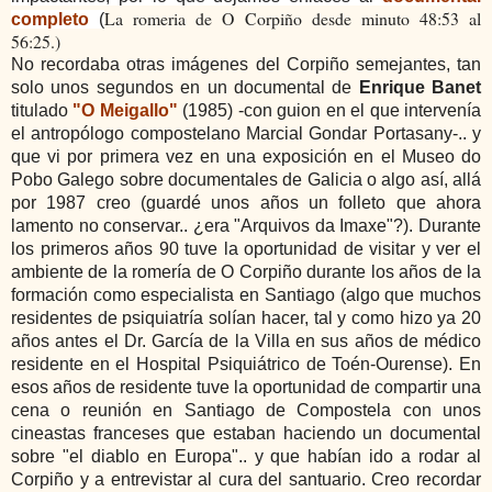
La romeria de O Corpiño desde minuto 48:53 al
completo
(
56:25.)
No recordaba otras imágenes del Corpiño semejantes, tan
solo unos segundos en un documental de
Enrique Banet
titulado
"O Meigallo"
(1985) -con guion en el que intervenía
el antropólogo compostelano Marcial Gondar Portasany-.. y
que vi por primera vez en una exposición en el Museo do
Pobo Galego sobre documentales de Galicia o algo así, allá
por 1987 creo (guardé unos años un folleto que ahora
lamento no conservar.. ¿era "Arquivos da Imaxe"?). Durante
los primeros años 90 tuve la oportunidad de visitar y ver el
ambiente de la romería de O Corpiño durante los años de la
formación como especialista en Santiago (algo que muchos
residentes de psiquiatría solían hacer, tal y como hizo ya 20
años antes el Dr. García de la Villa en sus años de médico
residente en el Hospital Psiquiátrico de Toén-Ourense). En
esos años de residente tuve la oportunidad de compartir una
cena o reunión en Santiago de Compostela con unos
cineastas franceses que estaban haciendo un documental
sobre "el diablo en Europa".. y que habían ido a rodar al
Corpiño y a entrevistar al cura del santuario. Creo recordar