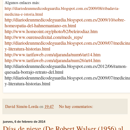
Algunos enlaces más:
http://diariodeunmedicodeguardia.blogspot.com.es/2009/08/ribadavia-
medicina-e-istoria.html
http://diariodeunmedicodeguardia.blogspot.com.es/2009/10/sobre-
homeopatia-del-hahnemaniano-en.html
http://www.homeoint.org/photo/b2/beleirodiaz.htm
http://www.ourensedixital.com/meds_reps/
http://diariodeunmedicodeguardia.blogspot.com.es/2009/07/medicin
y-literatura-historias.html
http://www.tarifaweb.com/aljaranda/num6/art14.htm
http://www.tarifaweb.com/aljaranda/num26/art4.htm
http://diariodeunmedicodeguardia.blogspot.com.es/2012/06/ramon-
quesada-borrajo-retrato-del.html
http://diariodeunmedicodeguardia.blogspot.com.es/2009/07/medicin
y-literatura-historias.html
David Simón-Lorda
en
19:47
No hay comentarios:
jueves, 6 de febrero de 2014
Días de nieve (De Robert Walser (1956) al