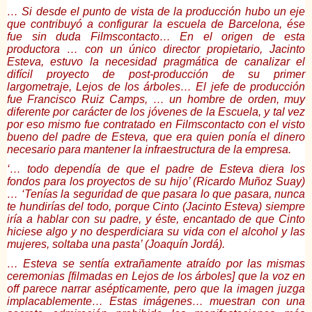
… Si desde el punto de vista de la producción hubo un eje
que contribuyó a configurar la escuela de Barcelona, ése
fue sin duda Filmscontacto… En el origen de esta
productora … con un único director propietario, Jacinto
Esteva, estuvo la necesidad pragmática de canalizar el
difícil proyecto de post-producción de su primer
largometraje, Lejos de los árboles… El jefe de producción
fue Francisco Ruiz Camps, … un hombre de orden, muy
diferente por carácter de los jóvenes de la Escuela, y tal vez
por eso mismo fue contratado en Filmscontacto con el visto
bueno del padre de Esteva, que era quien ponía el dinero
necesario para mantener la infraestructura de la empresa.
‘… todo dependía de que el padre de Esteva diera los
fondos para los proyectos de su hijo’ (Ricardo Muñoz Suay)
… ‘Tenías la seguridad de que pasara lo que pasara, nunca
te hundirías del todo, porque Cinto (Jacinto Esteva) siempre
iría a hablar con su padre, y éste, encantado de que Cinto
hiciese algo y no desperdiciara su vida con el alcohol y las
mujeres, soltaba una pasta’ (Joaquín Jordá).
… Esteva se sentía extrañamente atraído por las mismas
ceremonias [filmadas en Lejos de los árboles] que la voz en
off parece narrar asépticamente, pero que la imagen juzga
implacablemente… Estas imágenes… muestran con una