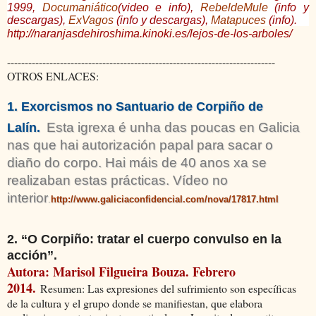
1999,
Documaniático
(video e info),
RebeldeMule
(info y
descargas),
ExVagos
(info y descargas),
Matapuces
(info).
http://naranjasdehiroshima.kinoki.es/lejos-de-los-arboles/
----------------------------------------------------------------------------
OTROS ENLACES:
1. Exorcismos no Santuario de Corpiño de
Esta igrexa é unha das poucas en Galicia
Lalín.
nas que hai autorización papal para sacar o
diaño do corpo. Hai máis de 40 anos xa se
realizaban estas prácticas. Vídeo no
interior
.
http://www.galiciaconfidencial.com/nova/17817.html
2. “O Corpiño: tratar el cuerpo convulso en la
acción”.
Autora: Marisol Filgueira Bouza. Febrero
2014.
Resumen: Las expresiones del sufrimiento son específicas
de la cultura y el grupo donde se manifiestan, que elabora