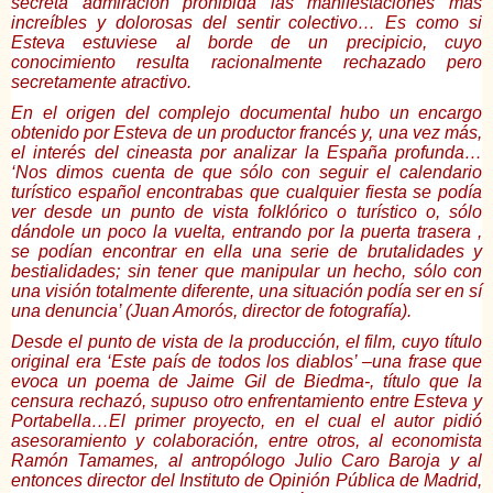
secreta admiración prohibida las manifestaciones más
increíbles y dolorosas del sentir colectivo… Es como si
Esteva estuviese al borde de un precipicio, cuyo
conocimiento resulta racionalmente rechazado pero
secretamente atractivo.
En el origen del complejo documental hubo un encargo
obtenido por Esteva de un productor francés y, una vez más,
el interés del cineasta por analizar la España profunda…
‘Nos dimos cuenta de que sólo con seguir el calendario
turístico español encontrabas que cualquier fiesta se podía
ver desde un punto de vista folklórico o turístico o, sólo
dándole un poco la vuelta, entrando por la puerta trasera ,
se podían encontrar en ella una serie de brutalidades y
bestialidades; sin tener que manipular un hecho, sólo con
una visión totalmente diferente, una situación podía ser en sí
una denuncia’ (Juan Amorós, director de fotografía).
Desde el punto de vista de la producción, el film, cuyo título
original era ‘Este país de todos los diablos’ –una frase que
evoca un poema de Jaime Gil de Biedma-, título que la
censura rechazó, supuso otro enfrentamiento entre Esteva y
Portabella…El primer proyecto, en el cual el autor pidió
asesoramiento y colaboración, entre otros, al economista
Ramón Tamames, al antropólogo Julio Caro Baroja y al
entonces director del Instituto de Opinión Pública de Madrid,